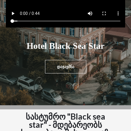
i
o
n
Hotel Black Sea Star
დაჯავშნა
სასტუმრო "Black sea
star" - მდებარეობს